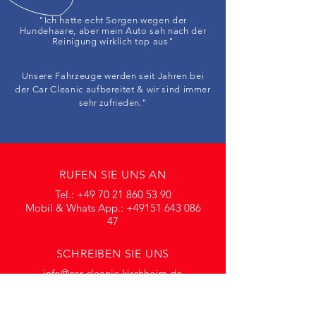
"Ich hatte echt Sorgen wegen der
Hundehaare, aber mein Auto sah nach der
Reinigung wirklich top aus"
Unsere Fahrzeuge werden seit Jahren bei
der Car Cleanic aufbereitet & wir sind immer
sehr zufrieden."
RUFEN SIE UNS AN
Tel.:
+49 70 21 860 53 90
Mobil & Whats App.:
+49151 643 086
47
SCHREIBEN SIE UNS
info@car-cleanic-kirchheim.de
ÖFFNUNGSZEITEN